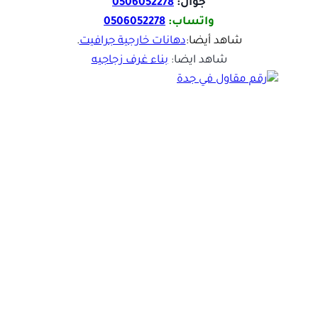
جوال:
0506052278
واتساب:
0506052278
شاهد أيضا:
دهانات خارجية جرافيت
.
شاهد ايضا:
بناء غرف زجاجيه