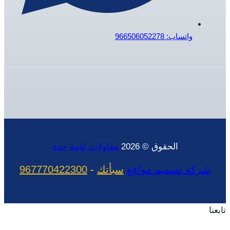
واتساب: 966506052278
الحقوق © 2026
مقاولات عامة جدة
شركة تصميم مواقع
سبأتك
-
967770422300
تابعنا