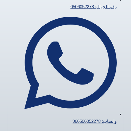
رقم الجوال: 0506052278
واتساب: 966506052278