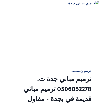
سباكة
حديثة،
وعزل
مائي
مضمون
100%
ترميم وتشطيب
ترميم مباني جدة ت:
0506052278 ترميم مباني
قديمة في بجدة – مقاول