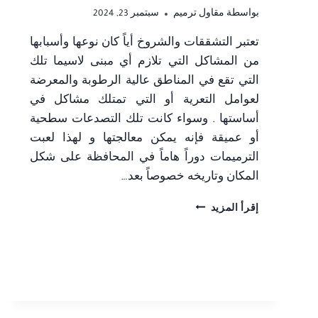
بواسطة
مقاول ترميم
سبتمبر 23, 2024
تعتبر التشققات والشروخ أياً كان نوعها وأسبابها
من المشاكل التي تلازم أي مبنى لاسيما تلك
التي تقع في المناطق عالية الرطوبة والمعرضة
لعوامل التعرية أو التي تمتلك مشاكل في
أساستها . وسواء كانت تلك التصدعات سطحية
أو عميقة فإنه يمكن معالجتها و لهذا لعبت
الترميمات دوراً هاماً في المحافظة على شكل
المكان وتاريخه خصوصاً بعد…
ترميم
إقرأ المزيد
تشققات
الجدران
جدة
ت:
0506052278
اصلاح
تشققات