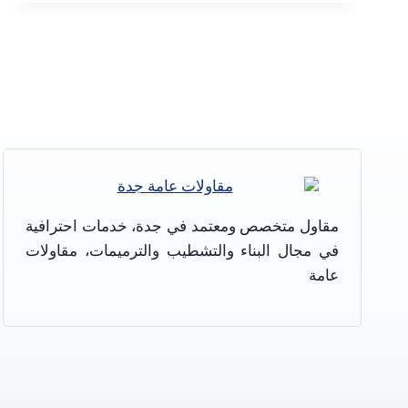
مقاولات
وترميمات
عامة
بجدة
–
تكلفة
ترميم
مباني
قديمة
في
جده
–
مقاول متخصص ومعتمد في جدة، خدمات احترافية
ترميم
في مجال البناء والتشطيب والترميمات، مقاولات
منازل
عامة
في
جده