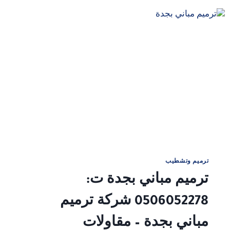
بجدة
ت:
0506052278
شركة
ترميم
بجده
–
ترميم
منزل
قديم
جده
–
ترميم
واجهات
منازل
ترميم وتشطيب
بجدة
ترميم مباني بجدة ت:
0506052278 شركة ترميم
مباني بجدة – مقاولات