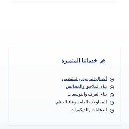
0506052278
مقاول
ترميم
مباني
في
جده
–
ترميم
منازل
قبل
خدماتنا المتميزة
و
بعد
في
أعمال الترميم والتشطيب
جده
بناء الملاحق والمجالس
–
بناء الغرف والتوسعات
ترميمات
عامة
المقاولات العامة وبناء العظم
الدهانات والديكورات