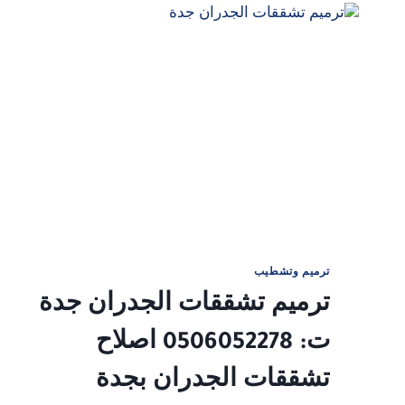
–
معالجة
الشروخ،
صدأ
الحديد،
وتدعيم
الأعمدة
والاسقف
ترميم وتشطيب
ترميم تشققات الجدران جدة
ت: 0506052278 اصلاح
تشققات الجدران بجدة