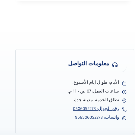
ت:
0506052278
شركة
ترميم
مباني
بجدة
–
مقاولات
وترميم
جده
معلومات التواصل
–
تكلفة
ترميم
الأيام: طوال ايام الأسبوع.
عمائر
ساعات العمل: 07 ص - 11 م.
وفلل
–
نطاق الخدمة: مدينة جدة.
مقاول
رقم الجوال: 0506052278
ترميم
واتساب: 966506052278
بجده