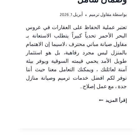
وضمان شامل
بواسطة
مقاول ترميم
أبريل 1, 2026
تعتبر عملية الحفاظ على العقارات في عروس
البحر الأحمر تحدياً كبيراً يتطلب الاستعانة بـ
مقاول صيانة مباني محترف ،لاسيما إن الاهتمام
بالمنزل ليس مجرد رفاهية، بل هو استثمار
طويل الأمد يحمي قيمته السوقية ويوفر بيئة
آمنة لعائلتك ، ويمكنك التعامل معنا حيث أننا
نوفر لكم افضل خدمات ترميم وصيانة منازل
جدة ، مع عمل إصلاح…
افضل
إقرأ المزيد
خدمات
ترميم
وصيانة
منازل
جدة
–