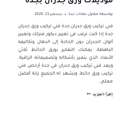
موديلات ورق جدران بجدة
بواسطة
مقاول دهانات جدة
ديسمبر 23, 2020
فني تركيب ورق جدران جدة فني تركيب ورق جدران
جدة إذا كنت ترغب في تغيير ديكور منزلك وتغيير
ألوان الجدران دون الحاجة إلى الدهان وتكاليفه
الباهظة، يمكنك التفكير بورق الحائط ثلاثي
الأبعاد الذي يتميز بأشكاله وتصميماته الراقية.
ويعد فني تركيب ورق جدران في جدة أرخص فني
تركيب ورق حائط، ويشهد له الجميع بإنة أفضل
معلم…
فني
إقرأ المزيد
تركيب
ورق
جدران
جدة
ت/
0506052278