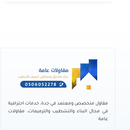
ديكورات
جدة
–
لجميع
اعمال
دهان
الحوائط
وتركيب
ديكور
وورق
الجدران
بجدة
مقاول متخصص ومعتمد في جدة، خدمات احترافية
في مجال البناء والتشطيب والترميمات، مقاولات
عامة