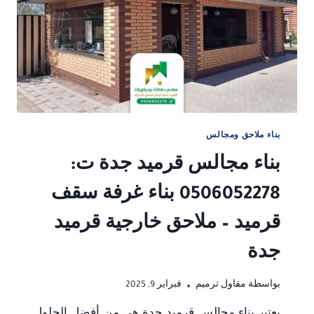
لاشتراطات
البلدية،
وأقل
تكلفة
بناء ملاحق ومجالس
بناء مجالس قرميد جدة ت:
0506052278 بناء غرفة سقف
قرميد – ملاحق خارجية قرميد
جدة
بواسطة
مقاول ترميم
فبراير 9, 2025