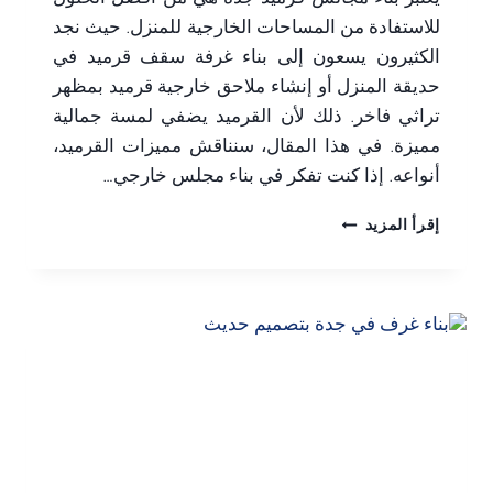
يعتبر بناء مجالس قرميد جدة هي من أفضل الحلول
للاستفادة من المساحات الخارجية للمنزل. حيث نجد
الكثيرون يسعون إلى بناء غرفة سقف قرميد في
حديقة المنزل أو إنشاء ملاحق خارجية قرميد بمظهر
تراثي فاخر. ذلك لأن القرميد يضفي لمسة جمالية
مميزة. في هذا المقال، سنناقش مميزات القرميد،
أنواعه. إذا كنت تفكر في بناء مجلس خارجي…
بناء
إقرأ المزيد
مجالس
قرميد
جدة
ت:
0506052278
بناء
غرفة
سقف
قرميد
–
ملاحق