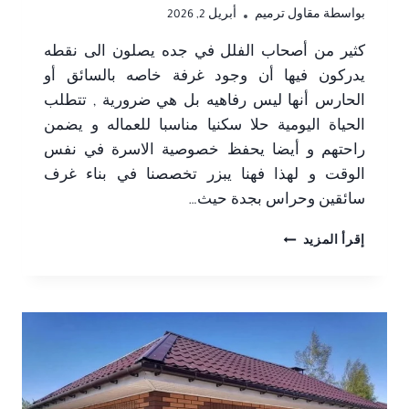
بواسطة
مقاول ترميم
أبريل 2, 2026
كثير من أصحاب الفلل في جده يصلون الى نقطه
يدركون فيها أن وجود غرفة خاصه بالسائق أو
الحارس أنها ليس رفاهيه بل هي ضرورية , تتطلب
الحياة اليومية حلا سكنيا مناسبا للعماله و يضمن
راحتهم و أيضا يحفظ خصوصية الاسرة في نفس
الوقت و لهذا فهنا يبزر تخصصنا في بناء غرف
سائقين وحراس بجدة حيث…
بناء
إقرأ المزيد
غرف
سائقين
وحراس
بجدة
–
تسليم
مفتاح،
موافق