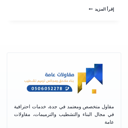
بناء
إقرأ المزيد
غرف
زجاجيه
جدة
ت:
0506052278
تصاميم
غرف
زجاجيه
جدة
مقاول متخصص ومعتمد في جدة، خدمات احترافية
في مجال البناء والتشطيب والترميمات، مقاولات
عامة