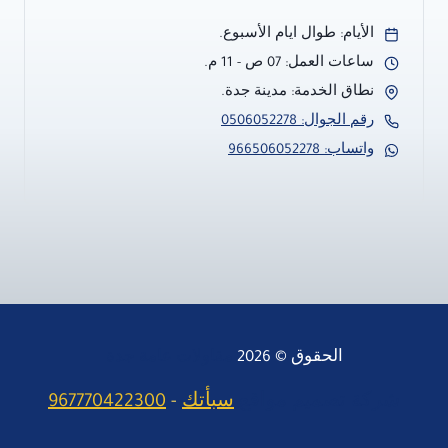
الأيام: طوال ايام الأسبوع.
ساعات العمل: 07 ص - 11 م.
نطاق الخدمة: مدينة جدة.
رقم الجوال: 0506052278
واتساب: 966506052278
الحقوق © 2026
مقاولات عامة جدة
شركة تصميم مواقع
سبأتك
-
967770422300