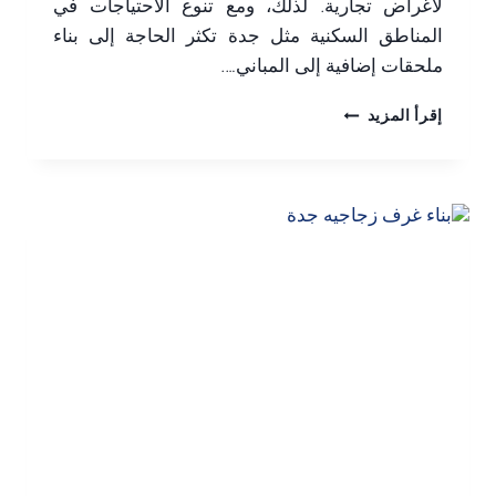
لأغراض تجارية. لذلك، ومع تنوع الاحتياجات في
المناطق السكنية مثل جدة تكثر الحاجة إلى بناء
ملحقات إضافية إلى المباني….
بناء
إقرأ المزيد
غرف
جدة
ت:
0506052278
بناء
مجالس
جدة
–
بناء
مخازن
جدة