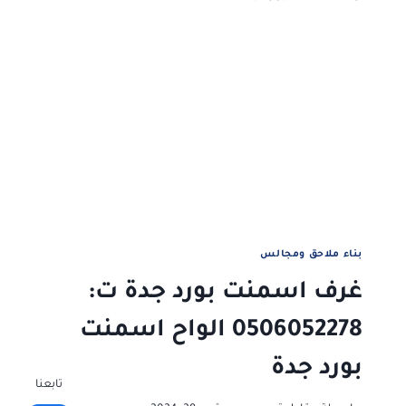
0506052278
تصاميم
غرف
زجاجيه
جدة
بناء ملاحق ومجالس
غرف اسمنت بورد جدة ت:
0506052278 الواح اسمنت
بورد جدة
تابعنا