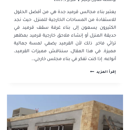
بواسطة
مقاول ترميم
فبراير 9, 2025
يعتبر بناء مجالس قرميد جدة هي من أفضل الحلول
للاستفادة من المساحات الخارجية للمنزل. حيث نجد
الكثيرون يسعون إلى بناء غرفة سقف قرميد في
حديقة المنزل أو إنشاء ملاحق خارجية قرميد بمظهر
تراثي فاخر. ذلك لأن القرميد يضفي لمسة جمالية
مميزة. في هذا المقال، سنناقش مميزات القرميد،
أنواعه. إذا كنت تفكر في بناء مجلس خارجي…
بناء
إقرأ المزيد
مجالس
قرميد
جدة
ت:
0506052278
بناء
غرفة
سقف
قرميد