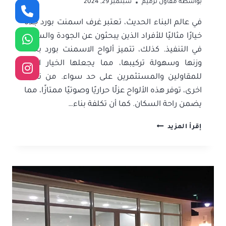
بواسطة
مقاول ترميم
سبتمبر 29, 2024
في عالم البناء الحديث، تعتبر غرف اسمنت بورد جدة
خيارًا مثاليًا للأفراد الذين يبحثون عن الجودة والسرعة
في التنفيذ. كذلك، تتميز ألواح الاسمنت بورد بخفة
وزنها وسهولة تركيبها، مما يجعلها الخيار الأول
للمقاولين والمستثمرين على حد سواء. من ناحية
اخرى، توفر هذه الألواح عزلًا حراريًا وصوتيًا ممتازًا، مما
يضمن راحة السكان. كما أن تكلفة بناء…
غرف
إقرأ المزيد
اسمنت
بورد
جدة
ت:
0506052278
الواح
اسمنت
بورد
جدة