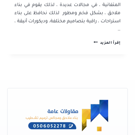
المتفانية ، في مجالات عديدة ، لذلك يقوم في بناء
ملاحق ، بشكل فخم ومطور لذلك نحافظ على بناء
استراحات ، راقية بتصاميم مختلفة، وديكورات أنيقة ،
…
بناء
إقرأ المزيد
ملاحق
بجدة
ت:
0506052278
مقاول
بناء
ملاحق
بجدة
–
تكلفة
بناء
ملحق
خارجي
–