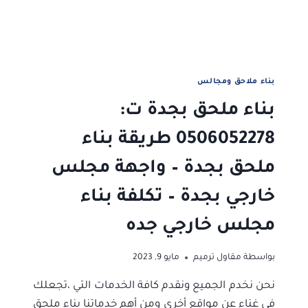
بجده
–
مقاول
بناء
ملاحق
جدة
بناء ملاحق ومجالس
بناء ملحق بجدة ت:
0506052278 طريقة بناء
ملحق بجدة – واجهة مجلس
خارجي بجدة – تكلفة بناء
مجلس خارجي جده
بواسطة
مقاول ترميم
مايو 9, 2023
نحن نخدم الجميع ونقدم كافة الخدمات التي ،تجعلك
في غناء عن مواقع أخرى ومن أهم خدماتنا بناء ملحق