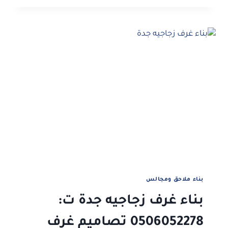
بورد
جدة
ت:
0506052278
اشكال
اسمنت
بورد
في
جدة
بناء ملاحق ومجالس
بناء غرف زجاجيه جدة ت:
0506052278 تصاميم غرف