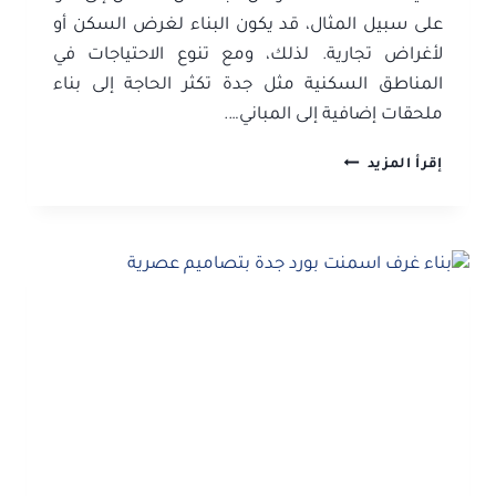
على سبيل المثال، قد يكون البناء لغرض السكن أو
لأغراض تجارية. لذلك، ومع تنوع الاحتياجات في
المناطق السكنية مثل جدة تكثر الحاجة إلى بناء
ملحقات إضافية إلى المباني….
بناء
إقرأ المزيد
غرف
جدة
ت:
0506052278
بناء
مجالس
جدة
–
بناء
مخازن
جدة