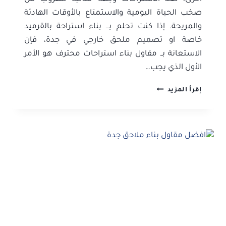
صخب الحياة اليومية والاستمتاع بالأوقات الهادئة
والمريحة. إذا كنت تحلم بـــ بناء استراحة بالقرميد
خاصة او تصميم ملحق خارجي في جدة، فإن
الاستعانة بــ مقاول بناء استراحات محترف هو الأمر
الأول الذي يجب…
بناء
إقرأ المزيد
استراحات
جدة
ت:
0506052278
بناء
ملاحق
جدة
–
بناء
شاليهات
جدة