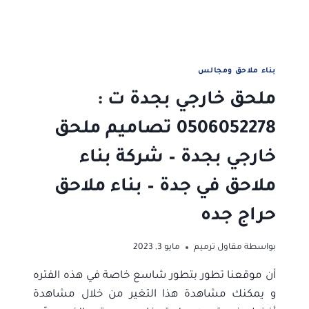
–
تكلفة
بناء
مجلس
خارجي
بناء ملاحق ومجالس
جده
ملحق خارجي بجدة ت :
0506052278 تصاميم ملحق
خارجي بجدة – شركة بناء
ملاحق في جدة – بناء ملاحق
حراج جده
بواسطة
مقاول ترميم
مايو 3, 2023
أن موقعنا تطور بتطور شاسع خاصة في هذه الفتره
و يمكنك مشاهدة هذا التغير من خلال مشاهدة