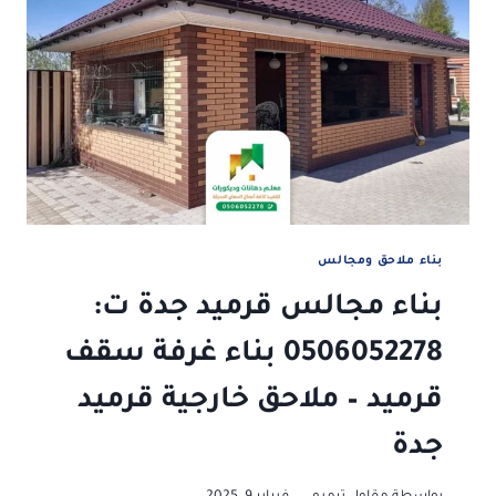
مفتاح،
موافق
لاشتراطات
البلدية،
وأقل
تكلفة
بناء ملاحق ومجالس
بناء مجالس قرميد جدة ت:
0506052278 بناء غرفة سقف
قرميد – ملاحق خارجية قرميد
جدة