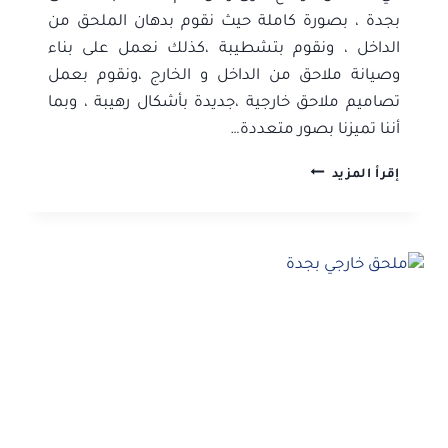
بجدة ، بصورة كاملة حيث نقوم بدهان الملحق من
الداخل ، ونقوم بتشطيبة ،كذلك نعمل على بناء
وصيانة ملاحق من الداخل و الخارج ،ونقوم بعمل
تصاميم ملاحق خارجية ،جديدة بأشكال رهيبة ، وبما
أننا تميزنا بصور متعددة…
بناء
إقرأ المزيد
ملحق
بجدة
ت:
0506052278
طريقة
بناء
ملحق
بجدة
–
واجهة
مجلس
خارجي
بجدة