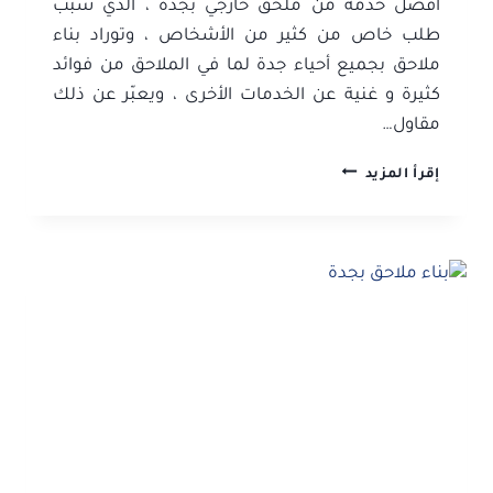
أفضل خدمة من ملحق خارجي بجدة ، الذي سبّب
طلب خاص من كثير من الأشخاص ، وتوراد بناء
ملاحق بجميع أحياء جدة لما في الملاحق من فوائد
كثيرة و غنية عن الخدمات الأخرى ، ويعبّر عن ذلك
مقاول…
ملحق
إقرأ المزيد
خارجي
بجدة
ت
:
0506052278
تصاميم
ملحق
خارجي
بجدة
–
شركة
بناء
ملاحق
في