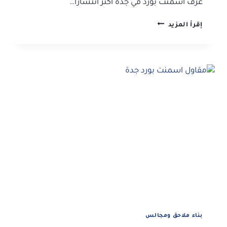
غرف اسمنت بورد في جدة أكثر انتشارا…
بناء
إقرأ المزيد
غرف
اسمنت
بورد
جدة
ت:
0506052278
بناء
مجلس
خارجي
اسمنت
بورد
جدة
بناء ملاحق ومجالس