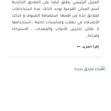
المنزل الرئيسي يطلق أيضا على الملاحق الخارجية
أسم المباني الفرعية يوجد كذلك عدة استخدامات
لملاحق جدة من أهمها: استضافة الضيوف و كذلك
الأصدقاء في حفلات ومناسبات خاصة ، استخدامها
كـ مكان لتخزين الأدوات والمعدات ، الاسترخاء
وقراءة…
بناء
إقرأ المزيد
ملاحق
بجدة
ت:
0506052278
تصميم
ملاحق
خارجية
مودرن
–
ملحق
خارجي
فخم