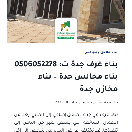
–
ملاحق
خارجية
قرميد
جدة
بناء ملاحق ومجالس
بناء غرف جدة ت: 0506052278
بناء مجالس جدة – بناء
مخازن جدة
بواسطة
مقاول ترميم
يناير 30, 2025
بناء غرف في جدة كملحق إضافي إلى المبني يعد من
الأعمال الشائعة التي يسعى كثير من الناس إلى
تنفيذها. قد تختلف أغراض البناء من شخص إلى آخر.