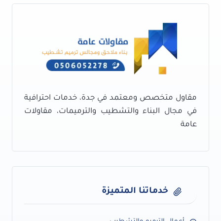
العظم
بالمواد
في
جدة
–
عمال
البناء
في
جده
–
مقاول متخصص ومعتمد في جدة، خدمات احترافية
أفضل
في مجال البناء والتشطيب والترميمات، مقاولات
مقاول
عامة
بناء
عظم
بجدة
خدماتنا المتميزة