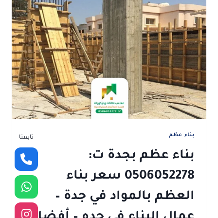
ت:
0506052278
مقاولات
عظم
بجدة
–
سعر
المتر
بالمواد
عظم
جدة
–
تكلفة
دورين
بناء عظم
تابعنا
عظم
بناء عظم بجدة ت:
جدة
0506052278 سعر بناء
العظم بالمواد في جدة –
عمال البناء في جده – أفضل