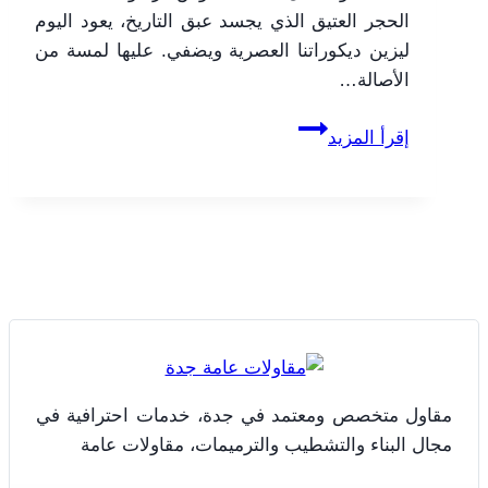
الحجر العتيق الذي يجسد عبق التاريخ، يعود اليوم
ليزين ديكوراتنا العصرية ويضفي. عليها لمسة من
الأصالة…
بلاط
إقرأ المزيد
تراكوتا
جدة
ت:
0506052278
بلاط
الحوش
تراكوتا
جدة
–
مقاول متخصص ومعتمد في جدة، خدمات احترافية في
كتالوج
مجال البناء والتشطيب والترميمات، مقاولات عامة
بلاط
تراكوتا