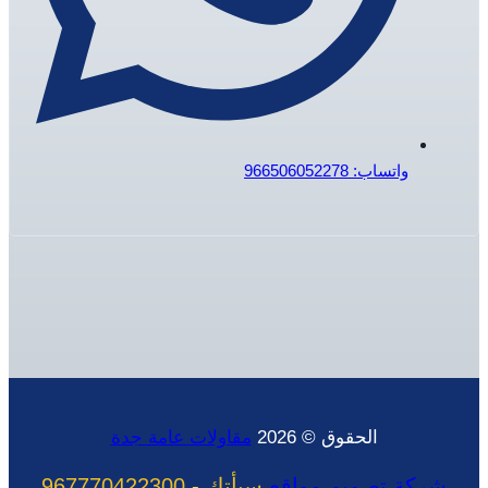
واتساب: 966506052278
الحقوق © 2026
مقاولات عامة جدة
شركة تصميم مواقع
سبأتك
-
967770422300