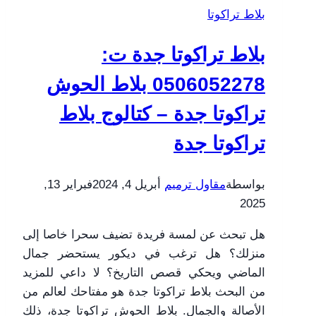
بلاط تراكوتا
0506052278
أسعار
بلاط تراكوتا جدة ت:
تركيب
البلاط
0506052278 بلاط الحوش
في
تراكوتا جدة – كتالوج بلاط
جدة
تراكوتا جدة
بواسطة
مقاول ترميم
أبريل 4, 2024
فبراير 13,
2025
هل تبحث عن لمسة فريدة تضيف سحرا خاصا إلى
منزلك؟ هل ترغب في ديكور يستحضر جمال
الماضي ويحكي قصص التاريخ؟ لا داعي للمزيد
من البحث بلاط تراكوتا جدة هو مفتاحك لعالم من
الأصالة والجمال. بلاط الحوش تراكوتا جدة، ذلك