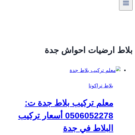
بلاط ارضيات احواش جدة
بلاط تراكوتا
معلم تركيب بلاط جدة ت:
0506052278 أسعار تركيب
البلاط في جدة