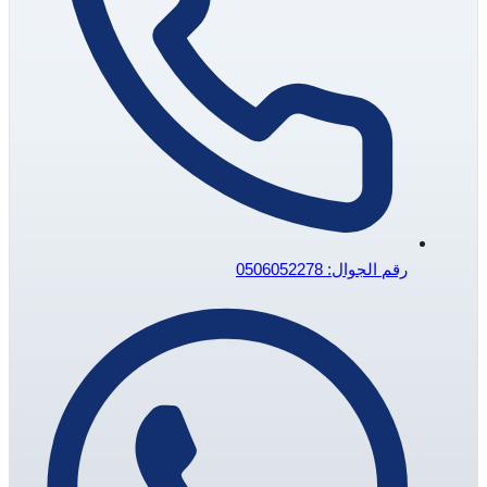
رقم الجوال: 0506052278