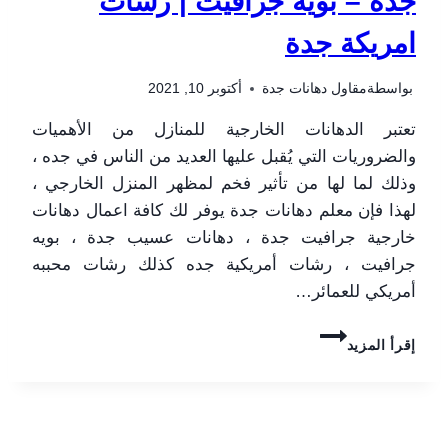
جدة – بويه جرافيت | رشات
امريكة جدة
بواسطة
مقاول دهانات جدة
أكتوبر 10, 2021
تعتبر الدهانات الخارجية للمنازل من الأهميات
والضروريات التي يُقبل عليها العديد من الناس في جده ،
وذلك لما لها من تأثير فخم لمظهر المنزل الخارجي ،
لهذا فإن معلم دهانات جدة يوفر لك كافة اعمال دهانات
خارجية جرافيت جدة ، دهانات عسيب جدة ، بويه
جرافيت ، رشات أمريكية جده كذلك رشات محببه
أمريكي للعمائر…
دهانات
إقرأ المزيد
خارجية
جرافيت
جدة
–
0506052278