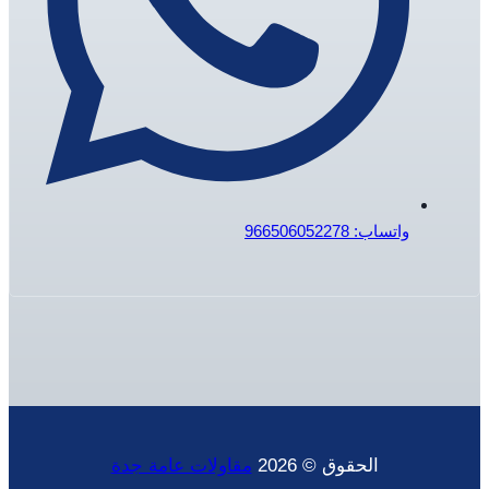
واتساب: 966506052278
الحقوق © 2026
مقاولات عامة جدة