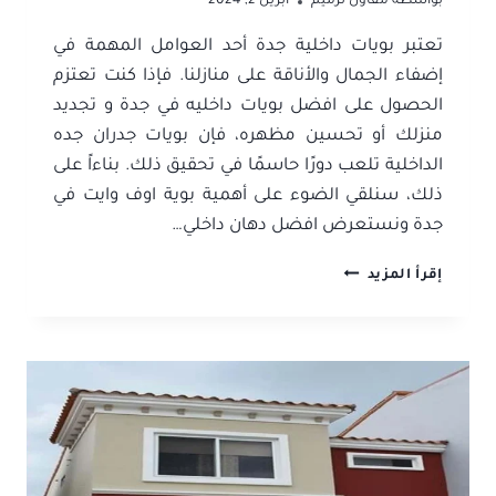
بواسطة
مقاول ترميم
أبريل 2, 2024
تعتبر بويات داخلية جدة أحد العوامل المهمة في
إضفاء الجمال والأناقة على منازلنا. فإذا كنت تعتزم
الحصول على افضل بويات داخليه في جدة و تجديد
منزلك أو تحسين مظهره، فإن بويات جدران جده
الداخلية تلعب دورًا حاسمًا في تحقيق ذلك. بناءاً على
ذلك، سنلقي الضوء على أهمية بوية اوف وايت في
جدة ونستعرض افضل دهان داخلي…
بويات
إقرأ المزيد
داخلية
جدة
ت:
0506052278
افضل
بويات
داخليه
جدة
–