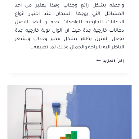
واجهته بشكل رائع وجذاب وهذا يعتبر من احد
المشاكل التي يوجها السكان عند اختيار انواع
الدهانات الخارجية للواجهات جده و أيضا افضل
دهانات خارجية جدة حيث ان الوان بوية خارجيه جدة
تجعل المنزل يظهر بشكل مميز وجذاب ويشعر
الناظر اليه بالراحة والجمال وذلك لما تضيفه…
دهانات
إقرأ المزيد
خارجية
جدة
0506052278
–
افضل
انواع
الدهانات
جده
–
معلم
دهانات
خارجية