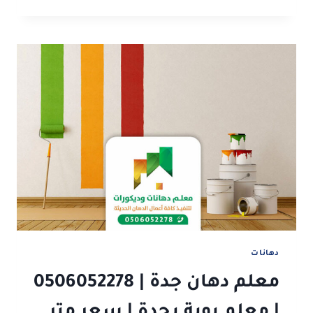
بويه
في
جدة
|
0506052278
|
دهانات
جوتن
جدة
|
معلم
بويه
جده
حراج
دهانات
معلم دهان جدة | 0506052278
| معلم بوية بجدة | سعر متر