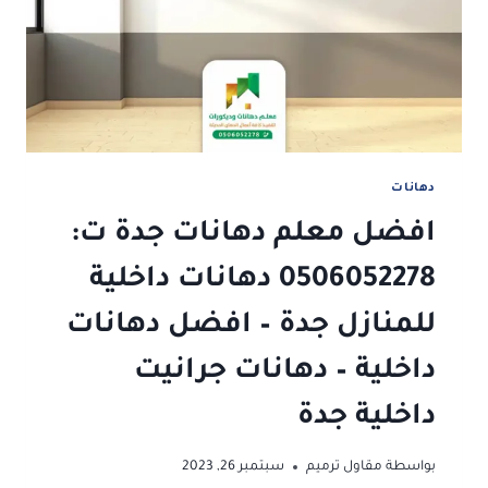
جده
–
بوية
بدون
رائحة
جدة
–
معلم
بويات
دهانات
في
افضل معلم دهانات جدة ت:
جدة
0506052278 دهانات داخلية
للمنازل جدة – افضل دهانات
داخلية – دهانات جرانيت
داخلية جدة
بواسطة
مقاول ترميم
سبتمبر 26, 2023