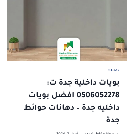
روعه
جدة
–
افضل
دهانات
خارجية
جدة
دهانات
بويات داخلية جدة ت:
0506052278 افضل بويات
داخليه جدة – دهانات حوائط
جدة