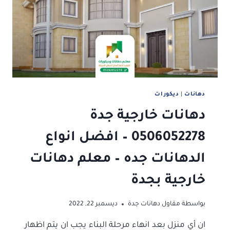
–
افضل
دهانات
داخلية
–
دهانات
جرانيت
داخلية
جدة
دهانات
|
ديكورات
دهانات خارجية جدة
0506052278 – افضل انواع
الدهانات جده – معلم دهانات
خارجية بجدة
بواسطة
مقاول دهانات جدة
ديسمبر 22, 2022
ان أي منزل بعد انهاء مرحلة البناء يجب ان يتم اظهار