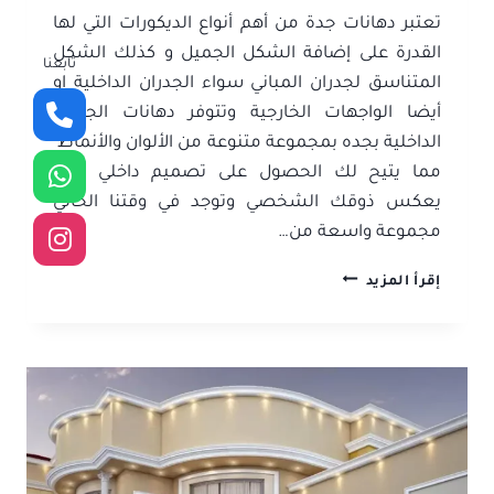
تعتبر دهانات جدة من أهم أنواع الديكورات التي لها
القدرة على إضافة الشكل الجميل و كذلك الشكل
تابعنا
المتناسق لجدران المباني سواء الجدران الداخلية او
أيضا الواجهات الخارجية وتتوفر دهانات الجدران
الداخلية بجده بمجموعة متنوعة من الألوان والأنماط
مما يتيح لك الحصول على تصميم داخلي فريد
يعكس ذوقك الشخصي وتوجد في وقتنا الحالي
مجموعة واسعة من…
افضل
إقرأ المزيد
معلم
دهانات
جدة
ت:
0506052278
دهانات
داخلية
للمنازل
جدة