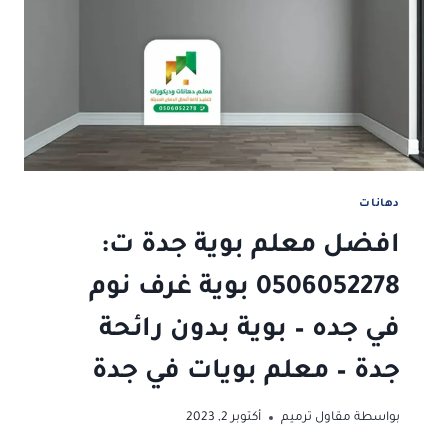
الداخل
جدة
–
دهان
الواجهات
الخارجية
جدة
–
الوان
دهانات
دهانات
داخلية
افضل معلم بوية جدة ت:
حديثة
جدة
0506052278 بوية غرف نوم
في جده – بوية بدون رائحة
جدة – معلم بويات في جدة
بواسطة
مقاول ترميم
أكتوبر 2, 2023