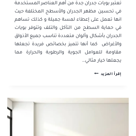
تعتبر بويات جدران جدة من أهم العناصر المستخدمة
في تحسين مظهر الجدران والأسطح المختلفة حيث
انها تعمل على إعطاء لمسة جميلة و كذلك تساهم
في حماية السطح من التآكل والتلف وتتوفر بويات
الجدران بأشكال وألوان متعددة تناسب جميع الأذواق
والأغراض كما أنها تتميز بخصائص فريدة تجعلها
مقاومة للعوامل الجوية والرطوبة والحرارة مما
يجعلها خيار مثالي…
افضل
إقرأ المزيد
معلم
بوية
جدة
ت:
0506052278
بوية
غرف
نوم
في