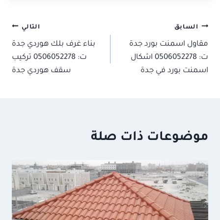
تصفّح
السابق
التالي
مقاول اسمنت بورد جدة
بناء غرف بلك هوردي جدة
المقالات
ت: 0506052278 اشكال
ت: 0506052278 تركيب
اسمنت بورد في جدة
سقف هوردي جدة
موضوعات ذات صلة