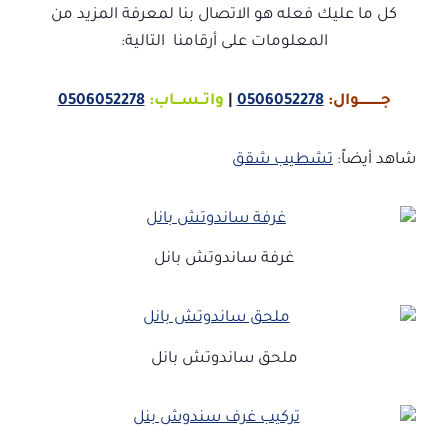
كل ما عليك فعله هو الاتصال بنا لمعرفة المزيد من
المعلومات على أرقامنا التالية:
جـــــــــــوال:
0506052278
|
واتــســـاب:
0506052278
شاهد أيضاً:
تشطيب شقق
غرفة ساندوتش بانل
ملحق ساندوتش بانل