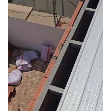
ل
ا
ل
ف
ي
د
ي
و