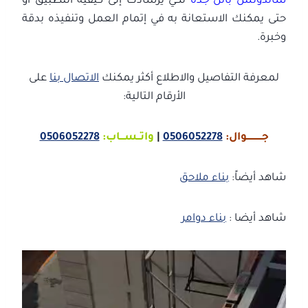
ساندوتش بانل جدة
لكي يرشادك إلى كيفية التطبيق أو
حتى يمكنك الاستعانة به في إتمام العمل وتنفيذه بدقة
وخبرة.
لمعرفة التفاصيل والاطلاع أكثر يمكنك
الاتصال بنا
على
الأرقام التالية:
جـــــــــــوال:
0506052278
|
واتــســـاب:
0506052278
شاهد أيضاً:
بناء ملاحق
شاهد أيضا :
بناء دوامر
م
ش
غ