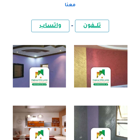
معنا
تلـــفون
–
واتساب