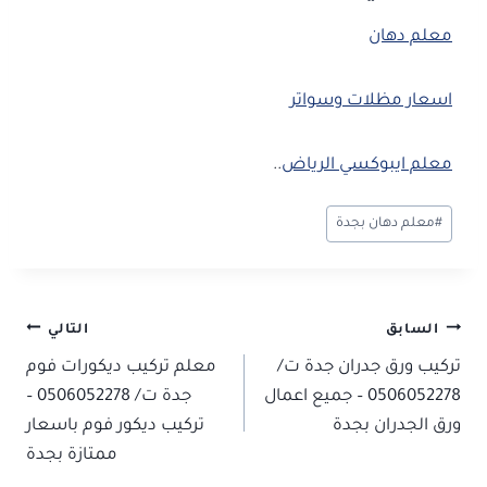
معلم دهان
اسعار مظلات وسواتر
معلم ايبوكسي الرياض
..
وسوم
#
معلم دهان بجدة
المقال:
تصفّح
السابق
التالي
تركيب ورق جدران جدة ت/
معلم تركيب ديكورات فوم
المقالات
0506052278 – جميع اعمال
جدة ت/ 0506052278 –
ورق الجدران بجدة
تركيب ديكور فوم باسعار
ممتازة بجدة